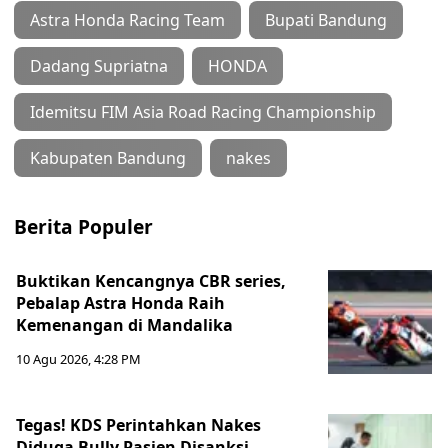
Astra Honda Racing Team
Bupati Bandung
Dadang Supriatna
HONDA
Idemitsu FIM Asia Road Racing Championship
Kabupaten Bandung
nakes
Berita Populer
Buktikan Kencangnya CBR series,
Pebalap Astra Honda Raih
Kemenangan di Mandalika
10 Agu 2026, 4:28 PM
Tegas! KDS Perintahkan Nakes
Diduga Bully Pasien Disanksi