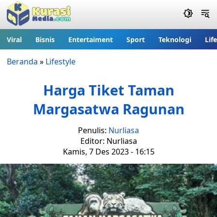
Viral
Bisnis
Entertaiment
Sport
Teknologi
Lif
Beranda
»
Lifestyle
Harga Tiket Taman
Margasatwa Ragunan
Penulis:
Nurliasa
Editor: Nurliasa
Kamis, 7 Des 2023 - 16:15