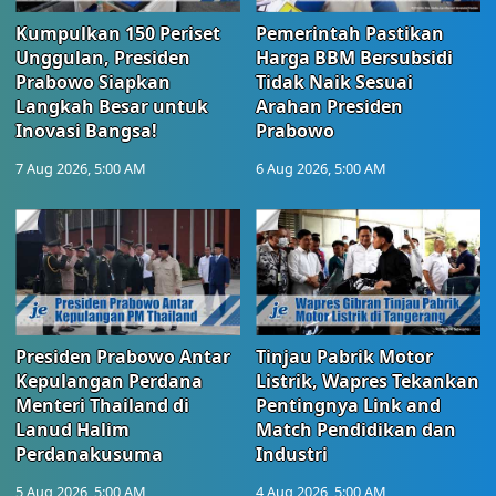
Kumpulkan 150 Periset
Pemerintah Pastikan
Unggulan, Presiden
Harga BBM Bersubsidi
Prabowo Siapkan
Tidak Naik Sesuai
Langkah Besar untuk
Arahan Presiden
Inovasi Bangsa!
Prabowo
7 Aug 2026, 5:00 AM
6 Aug 2026, 5:00 AM
Presiden Prabowo Antar
Tinjau Pabrik Motor
Kepulangan Perdana
Listrik, Wapres Tekankan
Menteri Thailand di
Pentingnya Link and
Lanud Halim
Match Pendidikan dan
Perdanakusuma
Industri
5 Aug 2026, 5:00 AM
4 Aug 2026, 5:00 AM