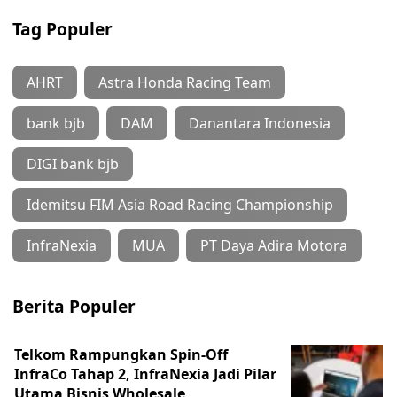
Tag Populer
AHRT
Astra Honda Racing Team
bank bjb
DAM
Danantara Indonesia
DIGI bank bjb
Idemitsu FIM Asia Road Racing Championship
InfraNexia
MUA
PT Daya Adira Motora
Berita Populer
Telkom Rampungkan Spin-Off
InfraCo Tahap 2, InfraNexia Jadi Pilar
Utama Bisnis Wholesale