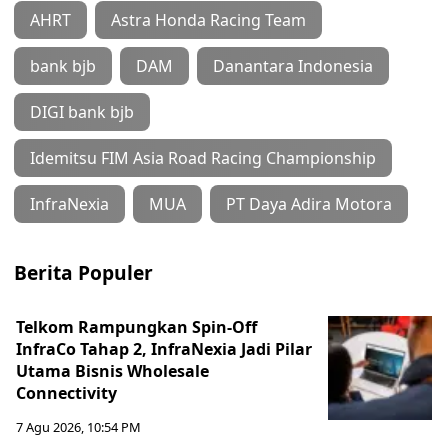
AHRT
Astra Honda Racing Team
bank bjb
DAM
Danantara Indonesia
DIGI bank bjb
Idemitsu FIM Asia Road Racing Championship
InfraNexia
MUA
PT Daya Adira Motora
Berita Populer
Telkom Rampungkan Spin-Off
InfraCo Tahap 2, InfraNexia Jadi Pilar
Utama Bisnis Wholesale
Connectivity
7 Agu 2026, 10:54 PM