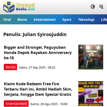
Viral
Bisnis
Entertaiment
Sport
Teknologi
Lif
Penulis:
Julian Syiroojuddin
Bigger and Stronger, Paguyuban
Honda Depok Rayakan Anniversary
ke-16
Berita
Sabtu, 27 Sep 2025 - 09:23
Klaim Kode Redeem Free Fire
Terbaru Hari ini, Ambil Hadiah Skin,
Senjata, hingga Item Spesial Gratis
Entertaiment
Kamis, 28 Agu 2025 - 16:00