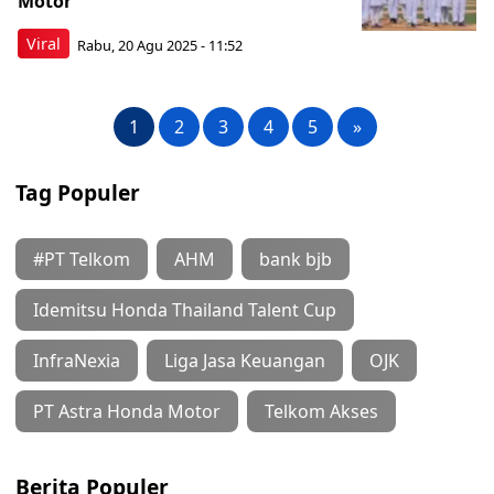
Motor
Viral
Rabu, 20 Agu 2025 - 11:52
1
2
3
4
5
»
Tag Populer
#PT Telkom
AHM
bank bjb
Idemitsu Honda Thailand Talent Cup
InfraNexia
Liga Jasa Keuangan
OJK
PT Astra Honda Motor
Telkom Akses
Berita Populer