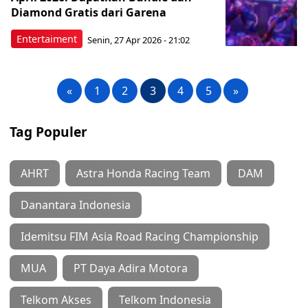
Diamond Gratis dari Garena
Entertaiment
Senin, 27 Apr 2026 - 21:02
«
1
2
3
4
5
»
Tag Populer
AHRT
Astra Honda Racing Team
DAM
Danantara Indonesia
Idemitsu FIM Asia Road Racing Championship
MUA
PT Daya Adira Motora
Telkom Akses
Telkom Indonesia