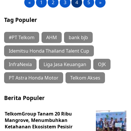
«
1
2
3
4
5
»
Tag Populer
#PT Telkom
AHM
bank bjb
Idemitsu Honda Thailand Talent Cup
InfraNexia
Liga Jasa Keuangan
OJK
PT Astra Honda Motor
Telkom Akses
Berita Populer
TelkomGroup Tanam 20 Ribu
Mangrove, Menumbuhkan
Ketahanan Ekosistem Pesisir