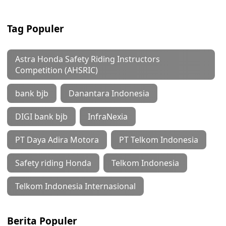
Tag Populer
Astra Honda Safety Riding Instructors
Competition (AHSRIC)
bank bjb
Danantara Indonesia
DIGI bank bjb
InfraNexia
PT Daya Adira Motora
PT Telkom Indonesia
Safety riding Honda
Telkom Indonesia
Telkom Indonesia Internasional
Berita Populer