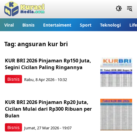
Viral
Bisnis
Entertaiment
Sport
Teknologi
Lif
Tag:
angsuran kur bri
KUR BRI 2026 Pinjaman Rp150 Juta,
Segini Cicilan Paling Ringannya
Bisnis
Rabu, 8 Apr 2026 - 10:32
KUR BRI 2026 Pinjaman Rp20 Juta,
Cicilan Mulai dari Rp300 Ribuan per
Bulan
Bisnis
Jumat, 27 Mar 2026 - 19:07