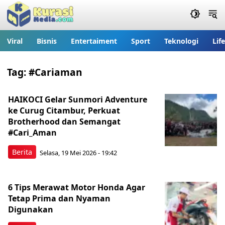
Viral
Bisnis
Entertaiment
Sport
Teknologi
Lif
Tag:
#Cariaman
HAIKOCI Gelar Sunmori Adventure
ke Curug Citambur, Perkuat
Brotherhood dan Semangat
#Cari_Aman
Berita
Selasa, 19 Mei 2026 - 19:42
6 Tips Merawat Motor Honda Agar
Tetap Prima dan Nyaman
Digunakan