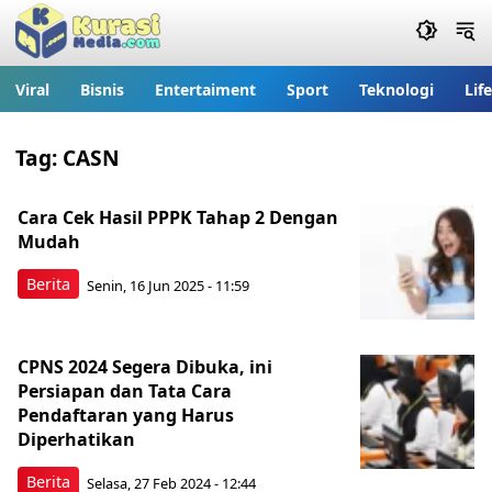
Viral
Bisnis
Entertaiment
Sport
Teknologi
Lif
Tag:
CASN
Cara Cek Hasil PPPK Tahap 2 Dengan
Mudah
Berita
Senin, 16 Jun 2025 - 11:59
CPNS 2024 Segera Dibuka, ini
Persiapan dan Tata Cara
Pendaftaran yang Harus
Diperhatikan
Berita
Selasa, 27 Feb 2024 - 12:44