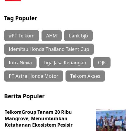
Tag Populer
#PT Telkom
AHM
bank bjb
Idemitsu Honda Thailand Talent Cup
InfraNexia
Liga Jasa Keuangan
OJK
PT Astra Honda Motor
Telkom Akses
Berita Populer
TelkomGroup Tanam 20 Ribu
Mangrove, Menumbuhkan
Ketahanan Ekosistem Pesisir