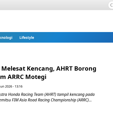
knologi
Lifestyle
s Melesat Kencang, AHRT Borong
um ARRC Motegi
Jun 2026 - 13:16
stra Honda Racing Team (AHRT) tampil kencang pada
emitsu FIM Asia Road Racing Championship (ARRC)...