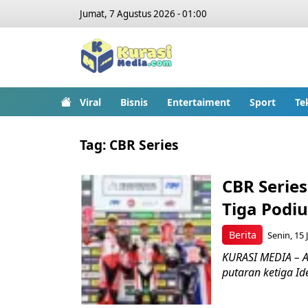
Jumat, 7 Agustus 2026 - 01:00
Viral
Bisnis
Entertaiment
Sport
Te
Tag:
CBR Series
CBR Serie
Tiga Podi
Berita
Senin, 15 
KURASI MEDIA – A
putaran ketiga Id