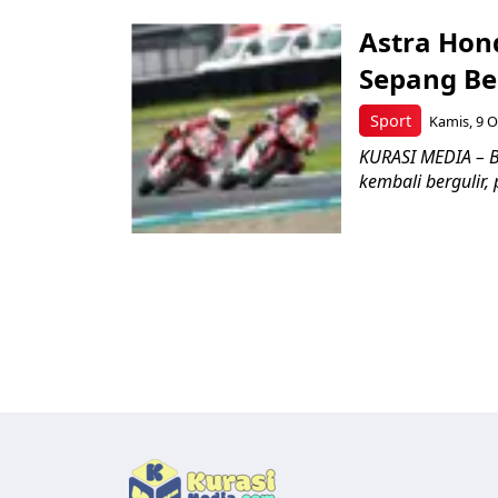
Astra Hond
Sepang Be
Sport
Kamis, 9 O
KURASI MEDIA – B
kembali bergulir,