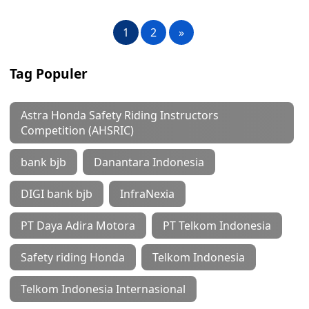
1
2
»
Tag Populer
Astra Honda Safety Riding Instructors
Competition (AHSRIC)
bank bjb
Danantara Indonesia
DIGI bank bjb
InfraNexia
PT Daya Adira Motora
PT Telkom Indonesia
Safety riding Honda
Telkom Indonesia
Telkom Indonesia Internasional