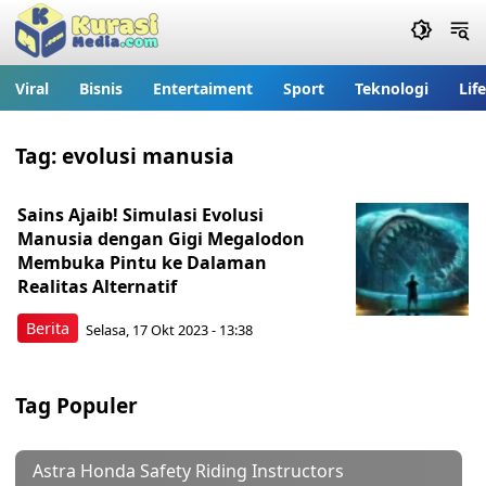
Viral
Bisnis
Entertaiment
Sport
Teknologi
Lif
Tag:
evolusi manusia
Sains Ajaib! Simulasi Evolusi
Manusia dengan Gigi Megalodon
Membuka Pintu ke Dalaman
Realitas Alternatif
Berita
Selasa, 17 Okt 2023 - 13:38
Tag Populer
Astra Honda Safety Riding Instructors