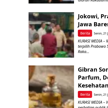
Gibran Rakabuming
Jokowi, P
Jawa Baren
Berita
Senin, 21 
KURASI MEDIA – M
terpilih Prabowo 
Raka...
Gibran So
Parfum, D
Kesehata
Berita
Senin, 21 
KURASI MEDIA – W
perhatian publik