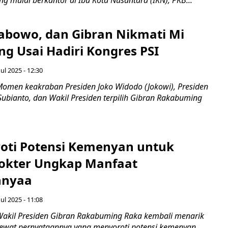
 mulai berkantor di Ibu Kota Nusantara (IKN), PKB...
rabowo, dan Gibran Nikmati Mi
g Usai Hadiri Kongres PSI
Jul 2025 - 12:30
omen keakraban Presiden Joko Widodo (Jokowi), Presiden
Subianto, dan Wakil Presiden terpilih Gibran Rakabuming
roti Potensi Kemenyan untuk
okter Ungkap Manfaat
nnyaa
Jul 2025 - 11:08
akil Presiden Gibran Rakabuming Raka kembali menarik
 lewat pernyataannya yang menyoroti potensi kemenyan