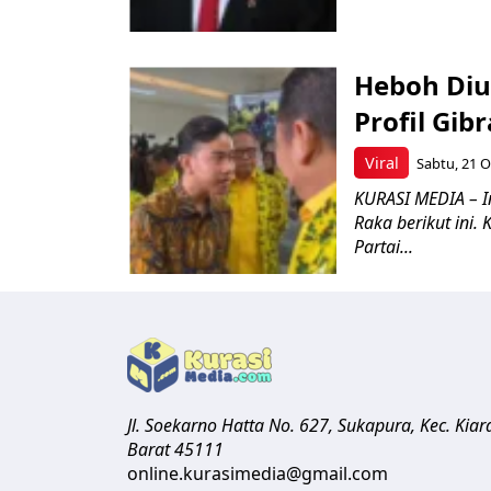
Heboh Diu
Profil Gi
Viral
Sabtu, 21 O
KURASI MEDIA – I
Raka berikut ini.
Partai...
Jl. Soekarno Hatta No. 627, Sukapura, Kec. Ki
Barat
45111
online.kurasimedia@gmail.com