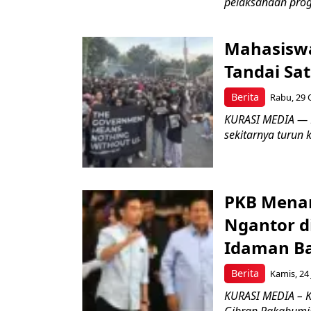
pelaksanaan pro
Mahasiswa 
Tandai Sa
Berita
Rabu, 29 
KURASI MEDIA — R
sekitarnya turun 
PKB Menan
Ngantor di
Idaman B
Berita
Kamis, 24 
KURASI MEDIA – K