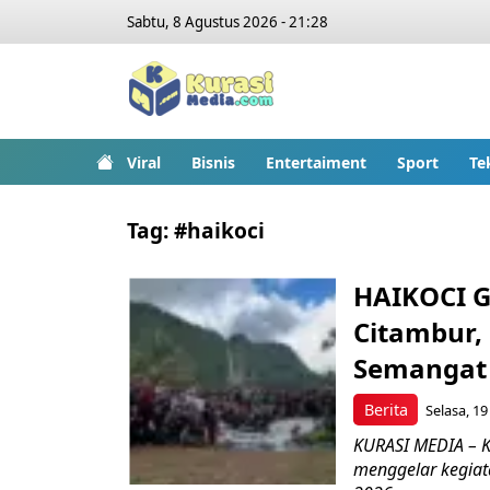
Sabtu, 8 Agustus 2026 - 21:28
Viral
Bisnis
Entertaiment
Sport
Te
Tag:
#haikoci
HAIKOCI G
Citambur,
Semangat
Berita
Selasa, 19
KURASI MEDIA – K
menggelar kegiat