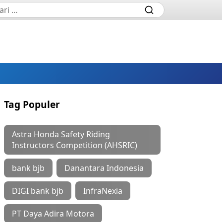
Tag Populer
Astra Honda Safety Riding
Instructors Competition (AHSRIC)
bank bjb
Danantara Indonesia
DIGI bank bjb
InfraNexia
PT Daya Adira Motora