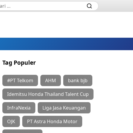
Tag Populer
#PT Telkom
AHM
bank bjb
Idemitsu Honda Thailand Talent Cup
InfraNexia
Liga Jasa Keuangan
OJK
PT Astra Honda Motor