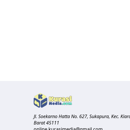
Jl. Soekarno Hatta No. 627, Sukapura, Kec. Ki
Barat
45111
online.kurasimedia@gmail.com