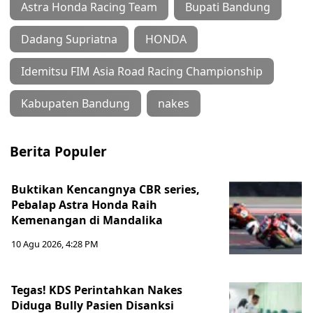
Astra Honda Racing Team
Bupati Bandung
Dadang Supriatna
HONDA
Idemitsu FIM Asia Road Racing Championship
Kabupaten Bandung
nakes
Berita Populer
Buktikan Kencangnya CBR series,
Pebalap Astra Honda Raih
Kemenangan di Mandalika
10 Agu 2026, 4:28 PM
Tegas! KDS Perintahkan Nakes
Diduga Bully Pasien Disanksi