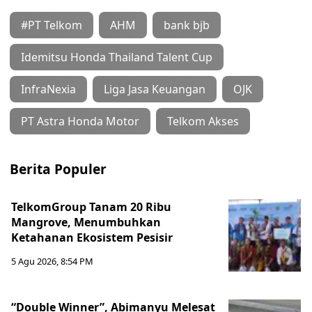
#PT Telkom
AHM
bank bjb
Idemitsu Honda Thailand Talent Cup
InfraNexia
Liga Jasa Keuangan
OJK
PT Astra Honda Motor
Telkom Akses
Berita Populer
TelkomGroup Tanam 20 Ribu
Mangrove, Menumbuhkan
Ketahanan Ekosistem Pesisir
5 Agu 2026, 8:54 PM
“Double Winner”, Abimanyu Melesat