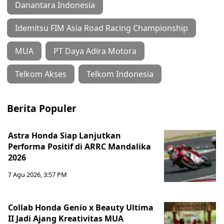
Danantara Indonesia
Idemitsu FIM Asia Road Racing Championship
MUA
PT Daya Adira Motora
Telkom Akses
Telkom Indonesia
Berita Populer
Astra Honda Siap Lanjutkan
Performa Positif di ARRC Mandalika
2026
7 Agu 2026, 3:57 PM
Collab Honda Genio x Beauty Ultima
II Jadi Ajang Kreativitas MUA