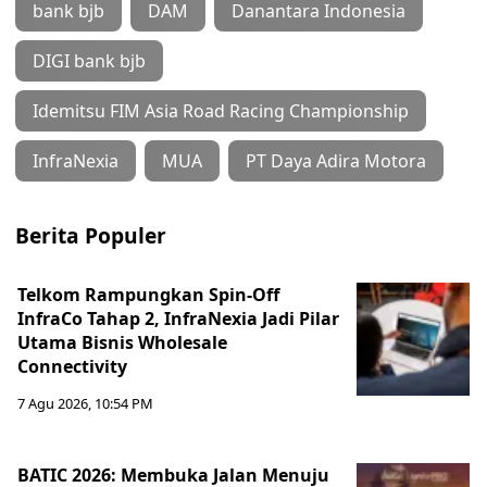
bank bjb
DAM
Danantara Indonesia
DIGI bank bjb
Idemitsu FIM Asia Road Racing Championship
InfraNexia
MUA
PT Daya Adira Motora
Berita Populer
Telkom Rampungkan Spin-Off
InfraCo Tahap 2, InfraNexia Jadi Pilar
Utama Bisnis Wholesale
Connectivity
7 Agu 2026, 10:54 PM
BATIC 2026: Membuka Jalan Menuju