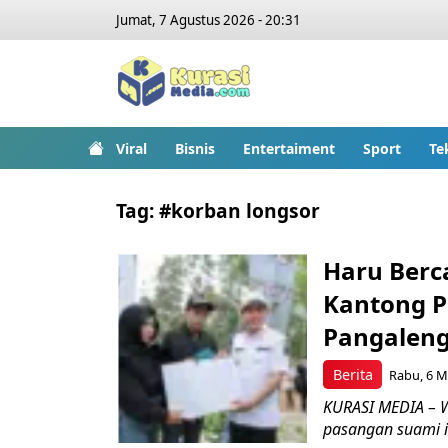
Jumat, 7 Agustus 2026 - 20:31
Viral
Bisnis
Entertaiment
Sport
Te
Tag:
#korban longsor
Haru Berc
Kantong P
Pangalen
Berita
Rabu, 6 Me
KURASI MEDIA – W
pasangan suami ist