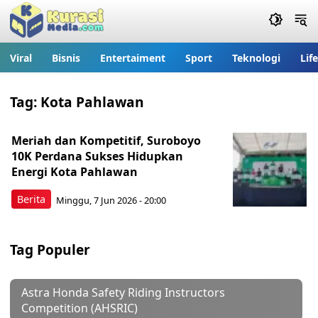
Viral
Bisnis
Entertaiment
Sport
Teknologi
Lif
Tag:
Kota Pahlawan
Meriah dan Kompetitif, Suroboyo
10K Perdana Sukses Hidupkan
Energi Kota Pahlawan
Berita
Minggu, 7 Jun 2026 - 20:00
Tag Populer
Astra Honda Safety Riding Instructors
Competition (AHSRIC)