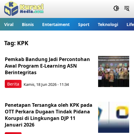
Viral
Bisnis
Entertaiment
Sport
Teknologi
Lif
Tag:
KPK
Pemkab Bandung Jadi Percontohan
Awal Program E-Learning ASN
Berintegritas
Berita
Kamis, 18 Jun 2026 - 11:34
Penetapan Tersangka oleh KPK pada
OTT Perkara Dugaan Tindak Pidana
Korupsi di Lingkungan DJP 11
Januari 2026