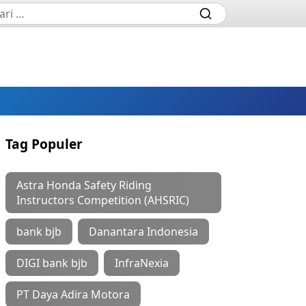
Tag Populer
Astra Honda Safety Riding
Instructors Competition (AHSRIC)
bank bjb
Danantara Indonesia
DIGI bank bjb
InfraNexia
PT Daya Adira Motora