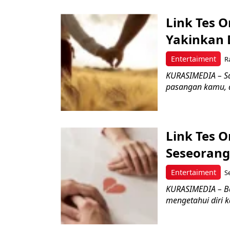
Link Tes O
Yakinkan 
Entertaiment
R
KURASIMEDIA – Sa
pasangan kamu, a
Link Tes O
Seseorang
Entertaiment
S
KURASIMEDIA – Ba
mengetahui diri ka