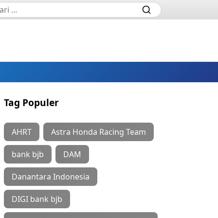
Tag Populer
AHRT
Astra Honda Racing Team
bank bjb
DAM
Danantara Indonesia
DIGI bank bjb