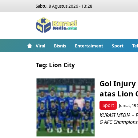
Sabtu, 8 Agustus 2026 - 13:28
Viral
Bisnis
Entertaiment
Sport
Te
Tag:
Lion City
Gol Injur
atas Lion 
Sport
Jumat, 19 
KURASI MEDIA – 
G AFC Champions 