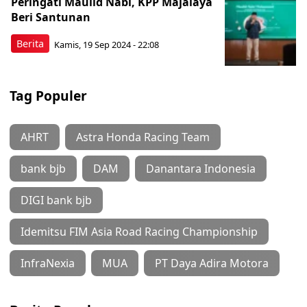
Peringati Maulid Nabi, KPP Majalaya
Beri Santunan
Berita
Kamis, 19 Sep 2024 - 22:08
Tag Populer
AHRT
Astra Honda Racing Team
bank bjb
DAM
Danantara Indonesia
DIGI bank bjb
Idemitsu FIM Asia Road Racing Championship
InfraNexia
MUA
PT Daya Adira Motora