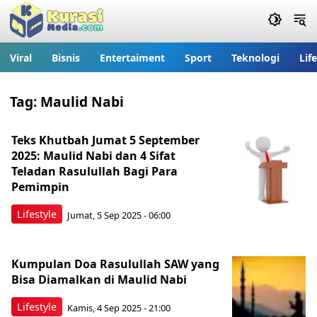
Viral
Bisnis
Entertaiment
Sport
Teknologi
Lif
Tag:
Maulid Nabi
Teks Khutbah Jumat 5 September
2025: Maulid Nabi dan 4 Sifat
Teladan Rasulullah Bagi Para
Pemimpin
Lifestyle
Jumat, 5 Sep 2025 - 06:00
Kumpulan Doa Rasulullah SAW yang
Bisa Diamalkan di Maulid Nabi
Lifestyle
Kamis, 4 Sep 2025 - 21:00