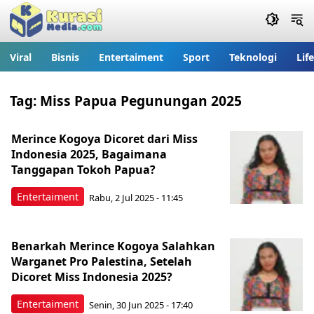
Viral
Bisnis
Entertaiment
Sport
Teknologi
Lif
Tag:
Miss Papua Pegunungan 2025
Merince Kogoya Dicoret dari Miss
Indonesia 2025, Bagaimana
Tanggapan Tokoh Papua?
Entertaiment
Rabu, 2 Jul 2025 - 11:45
Benarkah Merince Kogoya Salahkan
Warganet Pro Palestina, Setelah
Dicoret Miss Indonesia 2025?
Entertaiment
Senin, 30 Jun 2025 - 17:40