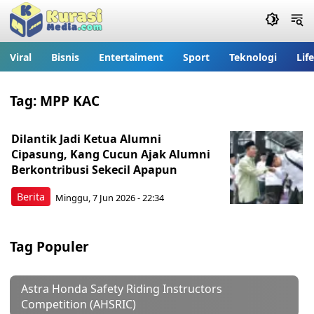
Viral
Bisnis
Entertaiment
Sport
Teknologi
Lif
Tag:
MPP KAC
Dilantik Jadi Ketua Alumni
Cipasung, Kang Cucun Ajak Alumni
Berkontribusi Sekecil Apapun
Berita
Minggu, 7 Jun 2026 - 22:34
Tag Populer
Astra Honda Safety Riding Instructors
Competition (AHSRIC)