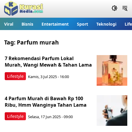
Viral
Bisnis
Entertaiment
Sport
Teknologi
Lif
Tag:
Parfum murah
7 Rekomendasi Parfum Lokal
Murah, Wangi Mewah & Tahan Lama
Lifestyle
Kamis, 3 Jul 2025 - 16:00
4 Parfum Murah di Bawah Rp 100
Ribu, Hmm Wanginya Tahan Lama
Lifestyle
Selasa, 17 Jun 2025 - 09:00