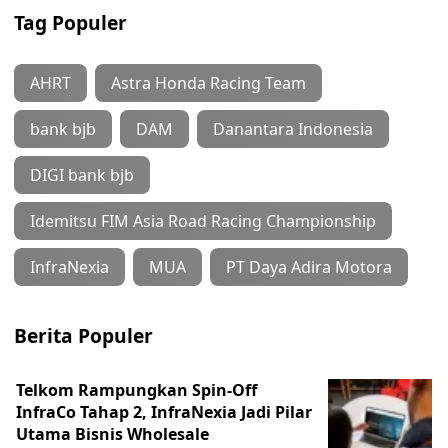
Tag Populer
AHRT
Astra Honda Racing Team
bank bjb
DAM
Danantara Indonesia
DIGI bank bjb
Idemitsu FIM Asia Road Racing Championship
InfraNexia
MUA
PT Daya Adira Motora
Berita Populer
Telkom Rampungkan Spin-Off
InfraCo Tahap 2, InfraNexia Jadi Pilar
Utama Bisnis Wholesale