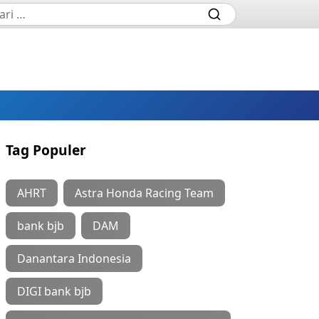
Tag Populer
AHRT
Astra Honda Racing Team
bank bjb
DAM
Danantara Indonesia
DIGI bank bjb