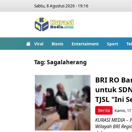
Sabtu, 8 Agustus 2026 - 19:16
Viral
Bisnis
Entertaiment
Sport
Te
Tag:
Sagalaherang
BRI RO Ba
untuk SDN
TJSL "Ini 
Berita
Kamis, 17 
KURASI MEDIA – P
Wilayah BRI Regi