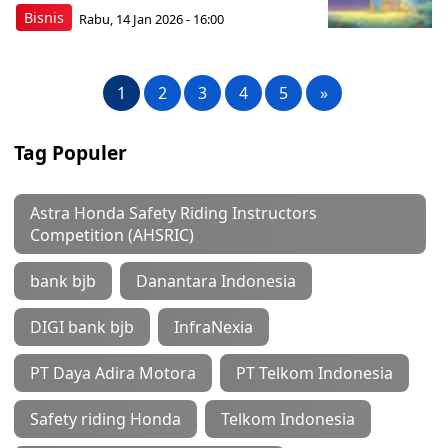
Bisnis
Rabu, 14 Jan 2026 - 16:00
1
2
3
4
5
»
Tag Populer
Astra Honda Safety Riding Instructors
Competition (AHSRIC)
bank bjb
Danantara Indonesia
DIGI bank bjb
InfraNexia
PT Daya Adira Motora
PT Telkom Indonesia
Safety riding Honda
Telkom Indonesia