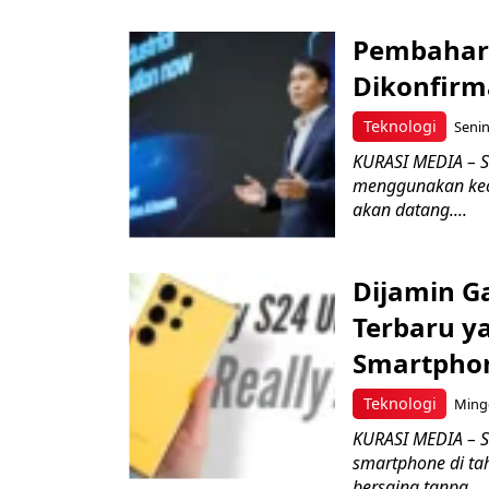
Pembaharu
Dikonfirm
Teknologi
Senin
KURASI MEDIA – 
menggunakan kec
akan datang....
Dijamin G
Terbaru y
Smartphon
Teknologi
Mingg
KURASI MEDIA – 
smartphone di ta
bersaing tanpa...