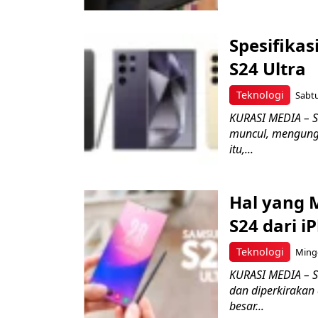
Spesifikas
S24 Ultra
Teknologi
Sabtu
KURASI MEDIA – S
muncul, mengungk
itu,...
Hal yang 
S24 dari i
Teknologi
Mingg
KURASI MEDIA – 
dan diperkirakan 
besar...