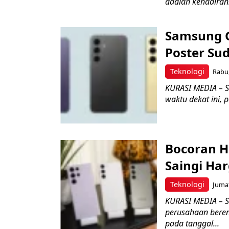
adalah kehadiran.
Samsung G
Poster Sud
Teknologi
Rabu,
KURASI MEDIA – S
waktu dekat ini, p
Bocoran H
Saingi Ha
Teknologi
Jumat
KURASI MEDIA – S
perusahaan bere
pada tanggal...