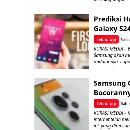
Prediksi 
Galaxy S2
Teknologi
Selas
KURASI MEDIA – 
Samsung akan me
andalannya. Lapor
Samsung G
Bocorann
Teknologi
Rabu,
KURASI MEDIA – M
internet telah m
ini, yang direncan