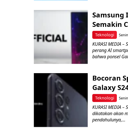
Samsung In
Semakin C
Teknologi
Senin
KURASI MEDIA – 
perang AI smart
bahwa ponsel Gala
Bocoran S
Galaxy S24
Teknologi
Senin
KURASI MEDIA – S
dikatakan akan m
pendahulunya,...