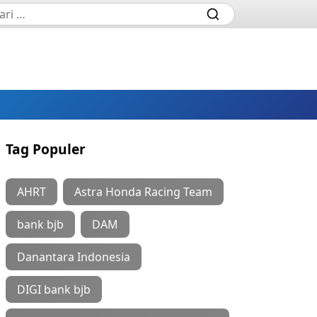
Tag Populer
AHRT
Astra Honda Racing Team
bank bjb
DAM
Danantara Indonesia
DIGI bank bjb