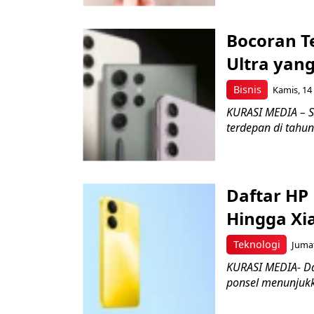
Bocoran T
Ultra yang
Bisnis
Kamis, 14
KURASI MEDIA – S
terdepan di tahun
Daftar HP
Hingga Xi
Teknologi
Jumat
KURASI MEDIA- Daf
ponsel menunjukk