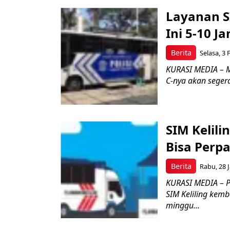
Layanan S
Ini 5-10 J
Berita
Selasa, 3 
KURASI MEDIA – M
C-nya akan seger
SIM Kelil
Bisa Perp
Berita
Rabu, 28 J
KURASI MEDIA – P
SIM Keliling kem
minggu...