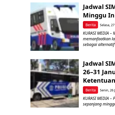
Jadwal SI
Minggu Ini
Berita
Selasa, 27
KURASI MEDIA – 
memanfaatkan lay
sebagai alternati
Jadwal SIM
26–31 Jan
Ketentua
Berita
Senin, 26 
KURASI MEDIA – Pe
sepanjang minggu 