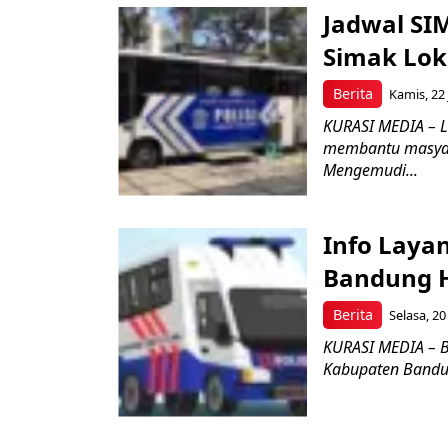
Jadwal SIM
Simak Lok
Berita
Kamis, 22 
KURASI MEDIA – L
membantu masyara
Mengemudi...
Info Laya
Bandung Ha
Berita
Selasa, 20
KURASI MEDIA – Be
Kabupaten Bandung