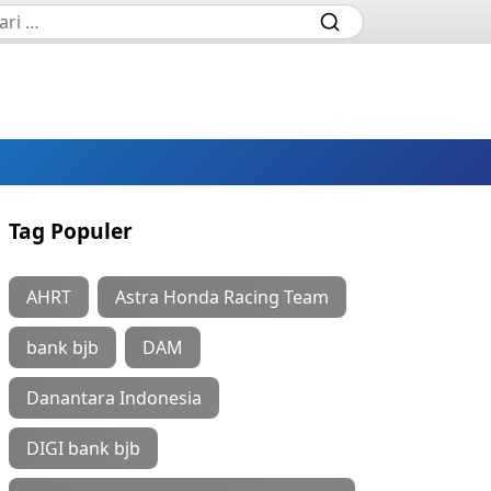
Tag Populer
AHRT
Astra Honda Racing Team
bank bjb
DAM
Danantara Indonesia
DIGI bank bjb