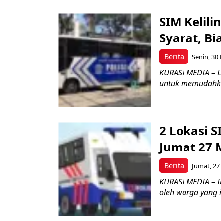
SIM Kelili
Syarat, Bi
Berita
Senin, 30 
KURASI MEDIA – La
untuk memudahka
2 Lokasi S
Jumat 27 
Berita
Jumat, 27
KURASI MEDIA – In
oleh warga yang 