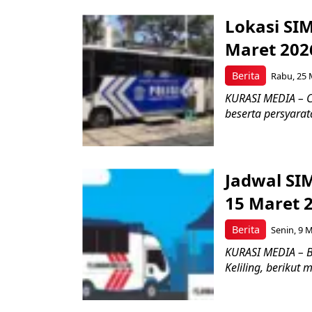
Lokasi SIM
Maret 202
Berita
Rabu, 25 
KURASI MEDIA – Ce
beserta persyarat
Jadwal SIM
15 Maret 
Berita
Senin, 9 M
KURASI MEDIA – 
Keliling, berikut