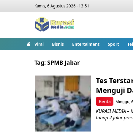
Kamis, 6 Agustus 2026 - 13:51
Viral
Bisnis
Entertaiment
Sport
Te
Tag:
SPMB Jabar
Tes Tersta
Menguji D
Berita
Minggu, 6 
KURASI MEDIA – M
tahap 2 jalur prest