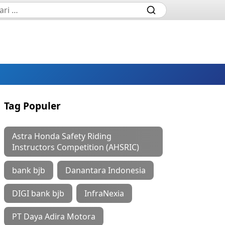
Tag Populer
Astra Honda Safety Riding
Instructors Competition (AHSRIC)
bank bjb
Danantara Indonesia
DIGI bank bjb
InfraNexia
PT Daya Adira Motora