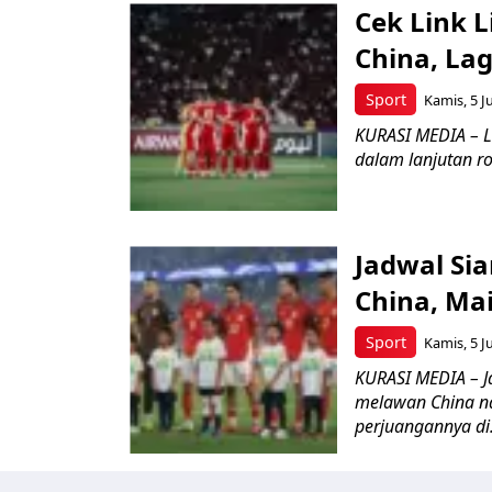
Cek Link 
China, La
Sport
Kamis, 5 J
KURASI MEDIA – L
dalam lanjutan ro
Jadwal Si
China, Ma
Sport
Kamis, 5 J
KURASI MEDIA – J
melawan China n
perjuangannya di.