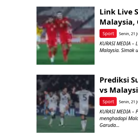
Link Live 
Malaysia, C
Sport
Senin, 21 J
KURASI MEDIA – L
Malaysia. Simak u
Prediksi 
vs Malaysi
Sport
Senin, 21 J
KURASI MEDIA – P
menghadapi Malay
Garuda...