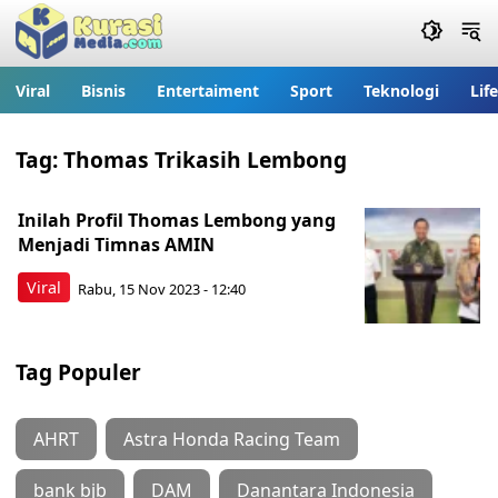
Viral
Bisnis
Entertaiment
Sport
Teknologi
Lif
Tag:
Thomas Trikasih Lembong
Inilah Profil Thomas Lembong yang
Menjadi Timnas AMIN
Viral
Rabu, 15 Nov 2023 - 12:40
Tag Populer
AHRT
Astra Honda Racing Team
bank bjb
DAM
Danantara Indonesia