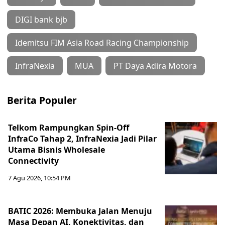
DIGI bank bjb
Idemitsu FIM Asia Road Racing Championship
InfraNexia
MUA
PT Daya Adira Motora
Berita Populer
Telkom Rampungkan Spin-Off
InfraCo Tahap 2, InfraNexia Jadi Pilar
Utama Bisnis Wholesale
Connectivity
7 Agu 2026, 10:54 PM
BATIC 2026: Membuka Jalan Menuju
Masa Depan AI, Konektivitas, dan