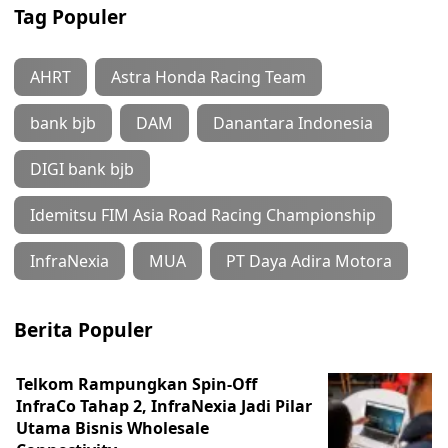
Tag Populer
AHRT
Astra Honda Racing Team
bank bjb
DAM
Danantara Indonesia
DIGI bank bjb
Idemitsu FIM Asia Road Racing Championship
InfraNexia
MUA
PT Daya Adira Motora
Berita Populer
Telkom Rampungkan Spin-Off
InfraCo Tahap 2, InfraNexia Jadi Pilar
Utama Bisnis Wholesale