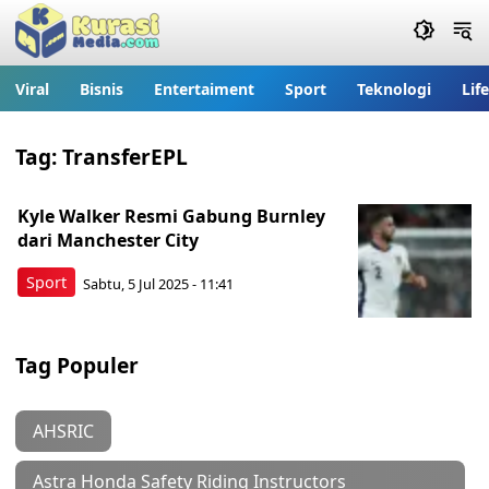
Viral
Bisnis
Entertaiment
Sport
Teknologi
Lif
Tag:
TransferEPL
Kyle Walker Resmi Gabung Burnley
dari Manchester City
Sport
Sabtu, 5 Jul 2025 - 11:41
Tag Populer
AHSRIC
Astra Honda Safety Riding Instructors