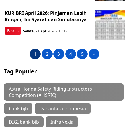
KUR BRI April 2026: Pinjaman Lebih
Ringan, Ini Syarat dan Simulasinya
Bisnis
Selasa, 21 Apr 2026 - 15:13
1
2
3
4
5
»
Tag Populer
Astra Honda Safety Riding Instructors
Competition (AHSRIC)
bank bjb
Danantara Indonesia
DIGI bank bjb
InfraNexia