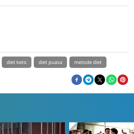
diet keto
diet puasa
metode diet