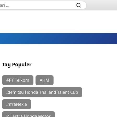
Tag Populer
#PT Telkom
AHM
Idemitsu Honda Thailand Talent Cup
InfraNexia
PT Astra Honda Motor