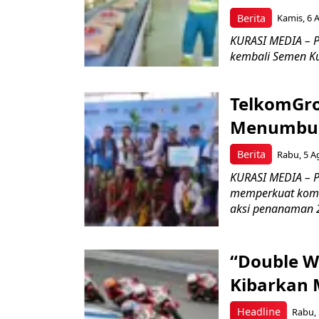
Berita
Kamis, 6 
KURASI MEDIA – P
kembali Semen Kuj
TelkomGro
Menumbuhk
Berita
Rabu, 5 A
KURASI MEDIA – PT
memperkuat komit
aksi penanaman 2
“Double W
Kibarkan M
Headline
Rabu, 