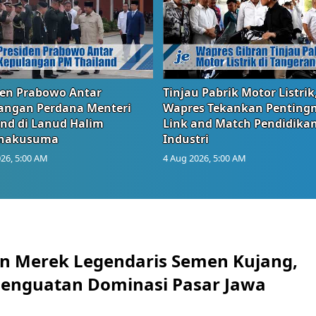
den Prabowo Antar
Tinjau Pabrik Motor Listrik
angan Perdana Menteri
Wapres Tekankan Penting
and di Lanud Halim
Link and Match Pendidika
anakusuma
Industri
26, 5:00 AM
4 Aug 2026, 5:00 AM
n Merek Legendaris Semen Kujang,
 Penguatan Dominasi Pasar Jawa