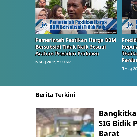
Pemerintah Pastikan Harga BBM
Presi
Bersubsidi Tidak Naik Sesuai
Kepul
Arahan Presiden Prabowo
Thail
Perd
6 Aug 2026, 5:00 AM
5 Aug 20
Berita Terkini
Bangkitka
SIG Bidik
Barat