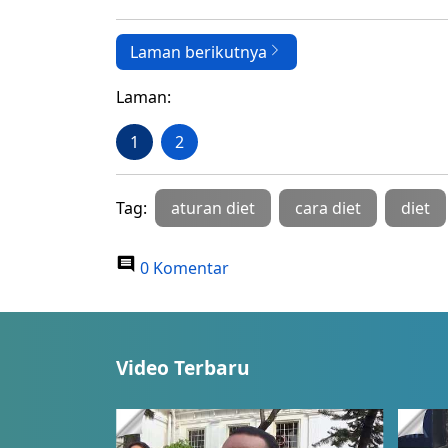
Laman berikutnya
Laman:
1
2
Tag:
aturan diet
cara diet
diet
0 Komentar
Video Terbaru