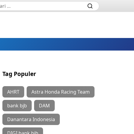
Tag Populer
AHRT
Astra Honda Racing Team
bank bjb
DAM
Danantara Indonesia
DIGI bank bjb