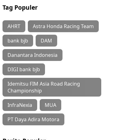
Tag Populer
AHRT
Astra Honda Racing Team
bank bjb
DAM
Danantara Indonesia
DIGI bank bjb
Idemitsu FIM Asia Road Racing
Championship
InfraNexia
MUA
PT Daya Adira Motora