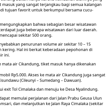
ket masuk yang sangat terjangkau bagi semua kalangan
di tujuan favorit untuk berkumpul bersama cucu-
ng mengungkapkan bahwa sebagian besar wisatawan
terdapat juga beberapa wisatawan dari luar daerah.
mencapai sekitar 500 orang.
ebabkan penurunan volume air sekitar 10 – 15
h kering. Hal ini berkat keberadaan pepohonan di
r ini.
 mata air Cikandung, tiket masuk hanya dikenakan
mobil Rp5.000. Akses ke mata air Cikandung juga sangat
Cisundawu (Cileunyi – Sumedang – Dawuan).
i exit Tol Cimalaka dan menuju ke Desa Nyalindung.
apat memulai perjalanan dari Jalan Prabu Geusa Ulun
ari, dan melanjutkan ke Jalan Raya Cimalaka (sekitar