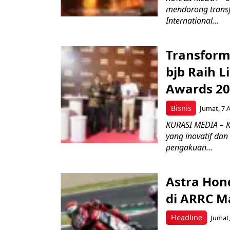
mendorong transfo
International...
Transform
bjb Raih 
Awards 2
Bisnis
Jumat, 7 
KURASI MEDIA – 
yang inovatif da
pengakuan...
Astra Hond
di ARRC M
Headline
Jumat,