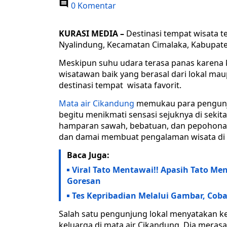
0 Komentar
KURASI MEDIA –
Destinasi tempat wisata t
Nyalindung, Kecamatan Cimalaka, Kabupate
Meskipun suhu udara terasa panas karena k
wisatawan baik yang berasal dari lokal ma
destinasi tempat wisata favorit.
Mata air Cikandung
memukau para pengunju
begitu menikmati sensasi sejuknya di sekita
hamparan sawah, bebatuan, dan pepohonan
dan damai membuat pengalaman wisata di s
Baca Juga:
Viral Tato Mentawai!! Apasih Tato M
Goresan
Tes Kepribadian Melalui Gambar, Co
Salah satu pengunjung lokal menyatakan 
keluarga di mata air Cikandung. Dia mera