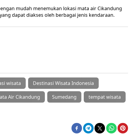
t dengan mudah menemukan lokasi mata air Cikandung
 yang dapat diakses oleh berbagai jenis kendaraan.
asi wisata
Destinasi Wisata Indonesia
ata Air Cikandung
Sumedang
tempat wisata