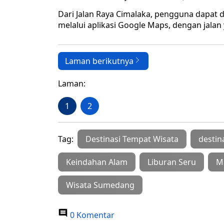
Dari Jalan Raya Cimalaka, pengguna dapa
melalui aplikasi Google Maps, dengan jalan
Laman berikutnya
Laman:
1
2
Tag:
Destinasi Tempat Wisata
destin
Keindahan Alam
Liburan Seru
M
Wisata Sumedang
0 Komentar