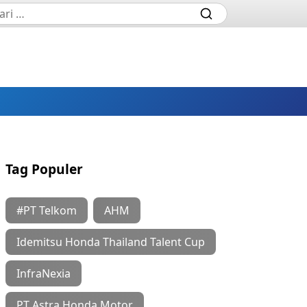
Tag Populer
#PT Telkom
AHM
Idemitsu Honda Thailand Talent Cup
InfraNexia
PT Astra Honda Motor