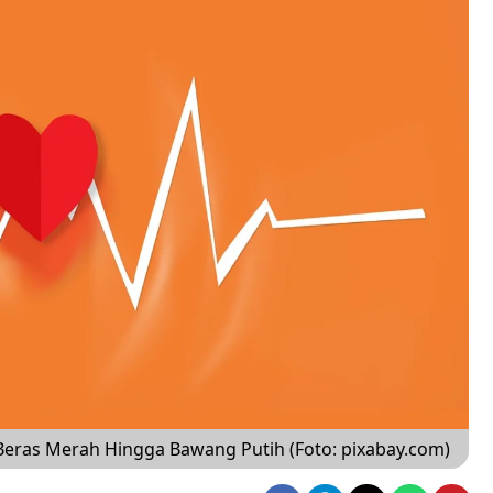
eras Merah Hingga Bawang Putih (Foto: pixabay.com)