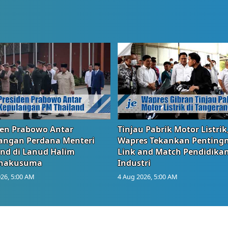
den Prabowo Antar
Tinjau Pabrik Motor Listrik
angan Perdana Menteri
Wapres Tekankan Penting
and di Lanud Halim
Link and Match Pendidika
anakusuma
Industri
26, 5:00 AM
4 Aug 2026, 5:00 AM