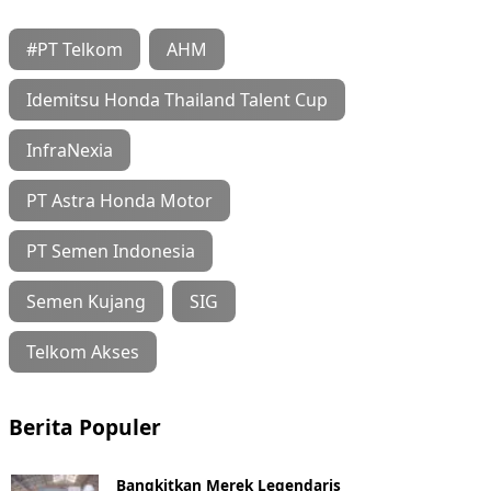
#PT Telkom
AHM
Idemitsu Honda Thailand Talent Cup
InfraNexia
PT Astra Honda Motor
PT Semen Indonesia
Semen Kujang
SIG
Telkom Akses
Berita Populer
Bangkitkan Merek Legendaris