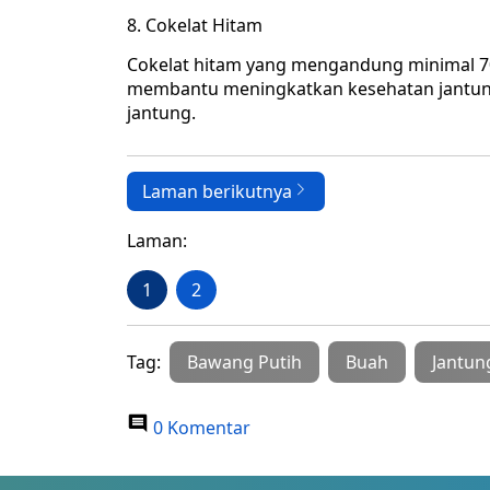
Cokelat Hitam
Cokelat hitam yang mengandung minimal 
membantu meningkatkan kesehatan jantung
jantung.
Laman berikutnya
Laman:
1
2
Tag:
Bawang Putih
Buah
Jantun
0 Komentar