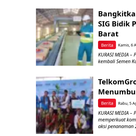
Bangkitka
SIG Bidik
Barat
Berita
Kamis, 6 
KURASI MEDIA – P
kembali Semen Kuj
TelkomGro
Menumbuhk
Berita
Rabu, 5 A
KURASI MEDIA – PT
memperkuat komit
aksi penanaman 2