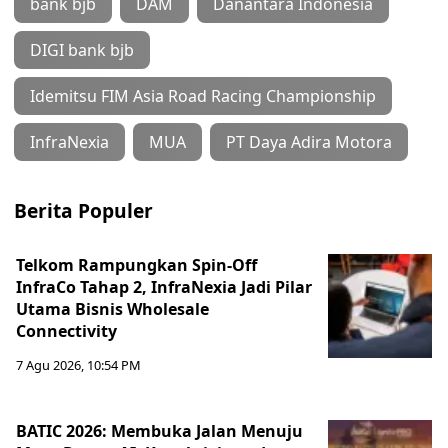
bank bjb
DAM
Danantara Indonesia
DIGI bank bjb
Idemitsu FIM Asia Road Racing Championship
InfraNexia
MUA
PT Daya Adira Motora
Berita Populer
Telkom Rampungkan Spin-Off
InfraCo Tahap 2, InfraNexia Jadi Pilar
Utama Bisnis Wholesale
Connectivity
7 Agu 2026, 10:54 PM
BATIC 2026: Membuka Jalan Menuju