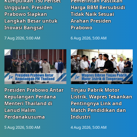
Kumpulkan 150 Periset
Pemerintah Pastikan
Unggulan, Presiden
Harga BBM Bersubsidi
Prabowo Siapkan
Tidak Naik Sesuai
Langkah Besar untuk
Arahan Presiden
Inovasi Bangsa!
Prabowo
7 Aug 2026, 5:00 AM
6 Aug 2026, 5:00 AM
Presiden Prabowo Antar
Tinjau Pabrik Motor
Kepulangan Perdana
Listrik, Wapres Tekankan
Menteri Thailand di
Pentingnya Link and
Lanud Halim
Match Pendidikan dan
Perdanakusuma
Industri
5 Aug 2026, 5:00 AM
4 Aug 2026, 5:00 AM