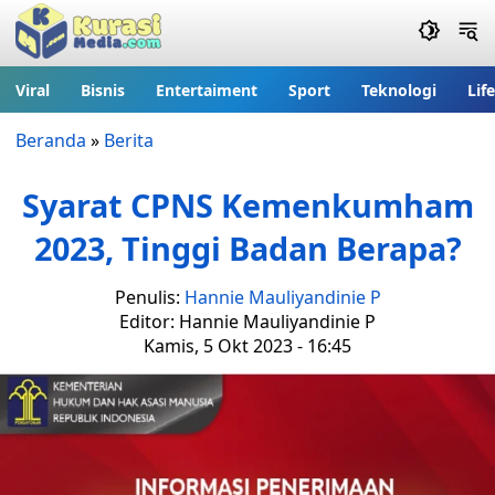
Viral
Bisnis
Entertaiment
Sport
Teknologi
Lif
Beranda
»
Berita
Syarat CPNS Kemenkumham
2023, Tinggi Badan Berapa?
Penulis:
Hannie Mauliyandinie P
Editor: Hannie Mauliyandinie P
Kamis, 5 Okt 2023 - 16:45