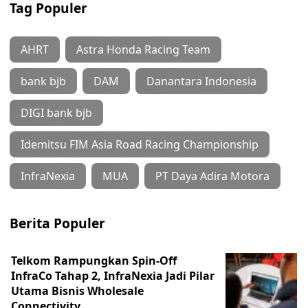
Tag Populer
AHRT
Astra Honda Racing Team
bank bjb
DAM
Danantara Indonesia
DIGI bank bjb
Idemitsu FIM Asia Road Racing Championship
InfraNexia
MUA
PT Daya Adira Motora
Berita Populer
Telkom Rampungkan Spin-Off
InfraCo Tahap 2, InfraNexia Jadi Pilar
Utama Bisnis Wholesale
Connectivity