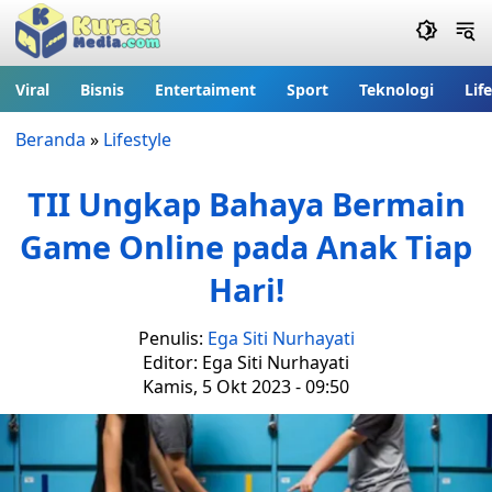
Viral
Bisnis
Entertaiment
Sport
Teknologi
Lif
Beranda
»
Lifestyle
TII Ungkap Bahaya Bermain
Game Online pada Anak Tiap
Hari!
Penulis:
Ega Siti Nurhayati
Editor: Ega Siti Nurhayati
Kamis, 5 Okt 2023 - 09:50