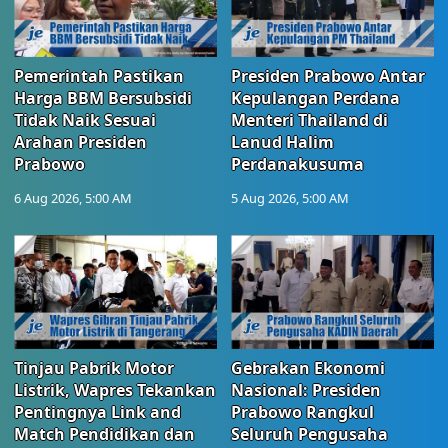
Pemerintah Pastikan
Presiden Prabowo Antar
Harga BBM Bersubsidi
Kepulangan Perdana
Tidak Naik Sesuai
Menteri Thailand di
Arahan Presiden
Lanud Halim
Prabowo
Perdanakusuma
6 Aug 2026, 5:00 AM
5 Aug 2026, 5:00 AM
Tinjau Pabrik Motor
Gebrakan Ekonomi
Listrik, Wapres Tekankan
Nasional: Presiden
Pentingnya Link and
Prabowo Rangkul
Match Pendidikan dan
Seluruh Pengusaha