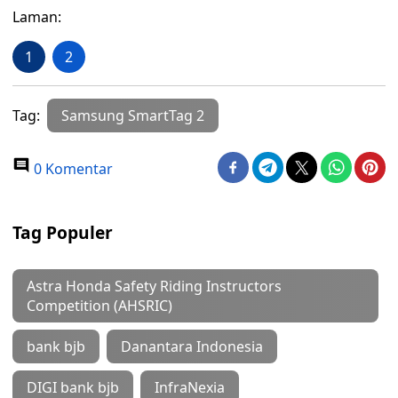
Laman:
1
2
Tag:
Samsung SmartTag 2
0 Komentar
Tag Populer
Astra Honda Safety Riding Instructors
Competition (AHSRIC)
bank bjb
Danantara Indonesia
DIGI bank bjb
InfraNexia