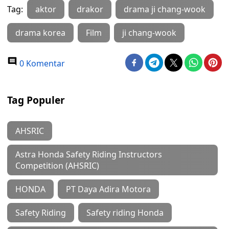
Tag:
aktor
drakor
drama ji chang-wook
drama korea
Film
ji chang-wook
0 Komentar
Tag Populer
AHSRIC
Astra Honda Safety Riding Instructors
Competition (AHSRIC)
HONDA
PT Daya Adira Motora
Safety Riding
Safety riding Honda