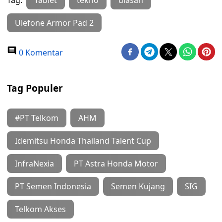
Tag:
Tablet
tekno
ulasan
Ulefone Armor Pad 2
0 Komentar
Tag Populer
#PT Telkom
AHM
Idemitsu Honda Thailand Talent Cup
InfraNexia
PT Astra Honda Motor
PT Semen Indonesia
Semen Kujang
SIG
Telkom Akses