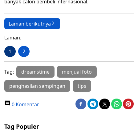
banyak calon pembeli internasional.
Laman berikutnya
Laman:
1
2
Tag:
dreamstime
menjual foto
penghasilan sampingan
tips
0 Komentar
Tag Populer