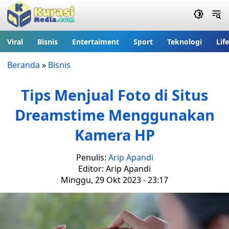
Viral
Bisnis
Entertaiment
Sport
Teknologi
Lif
Beranda
»
Bisnis
Tips Menjual Foto di Situs
Dreamstime Menggunakan
Kamera HP
Penulis:
Arip Apandi
Editor: Arip Apandi
Minggu, 29 Okt 2023 - 23:17