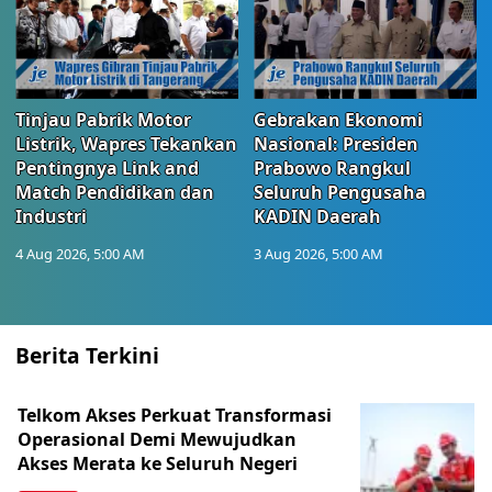
Tinjau Pabrik Motor
Gebrakan Ekonomi
Listrik, Wapres Tekankan
Nasional: Presiden
Pentingnya Link and
Prabowo Rangkul
Match Pendidikan dan
Seluruh Pengusaha
Industri
KADIN Daerah
4 Aug 2026, 5:00 AM
3 Aug 2026, 5:00 AM
Berita Terkini
Telkom Akses Perkuat Transformasi
Operasional Demi Mewujudkan
Akses Merata ke Seluruh Negeri