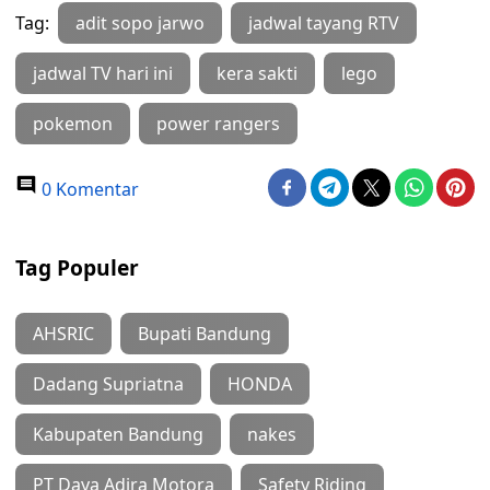
Tag:
adit sopo jarwo
jadwal tayang RTV
jadwal TV hari ini
kera sakti
lego
pokemon
power rangers
0 Komentar
Tag Populer
AHSRIC
Bupati Bandung
Dadang Supriatna
HONDA
Kabupaten Bandung
nakes
PT Daya Adira Motora
Safety Riding