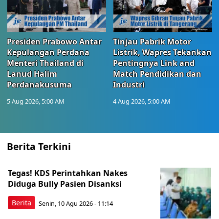
Presiden Prabowo Antar
Tinjau Pabrik Motor
Kepulangan Perdana
Listrik, Wapres Tekankan
Menteri Thailand di
Pentingnya Link and
Lanud Halim
Match Pendidikan dan
Perdanakusuma
Industri
5 Aug 2026, 5:00 AM
4 Aug 2026, 5:00 AM
Berita Terkini
Tegas! KDS Perintahkan Nakes
Diduga Bully Pasien Disanksi
Berita
Senin, 10 Agu 2026 - 11:14