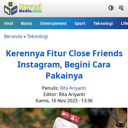
Viral
Bisnis
Entertaiment
Sport
Teknologi
Lif
Beranda
»
Teknologi
Kerennya Fitur Close Friends
Instagram, Begini Cara
Pakainya
Penulis:
Rita Ariyanti
Editor: Rita Ariyanti
Kamis, 16 Nov 2023 - 13:36