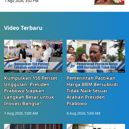
7 Agu 2026, 3:02 PM
Video Terbaru
Kumpulkan 150 Periset
Pemerintah Pastikan
Unggulan, Presiden
Harga BBM Bersubsidi
Prabowo Siapkan
Tidak Naik Sesuai
Langkah Besar untuk
Arahan Presiden
Inovasi Bangsa!
Prabowo
7 Aug 2026, 5:00 AM
6 Aug 2026, 5:00 AM