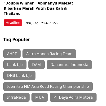
“Double Winner”, Abimanyu Melesat
Kibarkan Merah Putih Dua Kali di
Thailand
Headline
Rabu, 5 Agu 2026 - 18:55
Tag Populer
AHRT
Astra Honda Racing Team
bank bjb
DAM
Danantara Indonesia
DIGI bank bjb
Idemitsu FIM Asia Road Racing Championship
InfraNexia
MUA
PT Daya Adira Motora