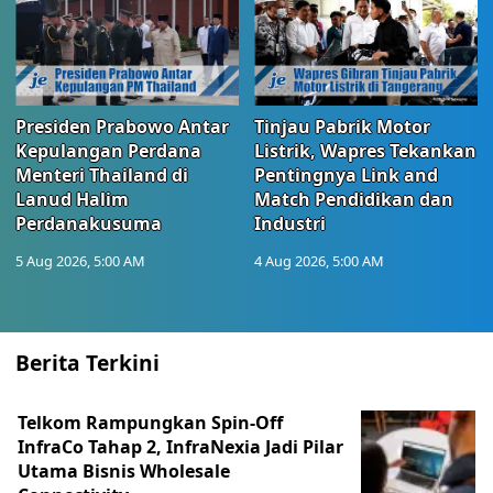
Presiden Prabowo Antar
Tinjau Pabrik Motor
Kepulangan Perdana
Listrik, Wapres Tekankan
Menteri Thailand di
Pentingnya Link and
Lanud Halim
Match Pendidikan dan
Perdanakusuma
Industri
5 Aug 2026, 5:00 AM
4 Aug 2026, 5:00 AM
Berita Terkini
Telkom Rampungkan Spin-Off
InfraCo Tahap 2, InfraNexia Jadi Pilar
Utama Bisnis Wholesale