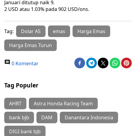
Januari ditutup naik 9.
2 USD atau 1.03% pada 902 USD/ons.
Tag:
Dolar AS
emas
Harga Emas
Harga Emas Turun
0 Komentar
Tag Populer
AHRT
Astra Honda Racing Team
bank bjb
DAM
Danantara Indonesia
DIGI bank bjb