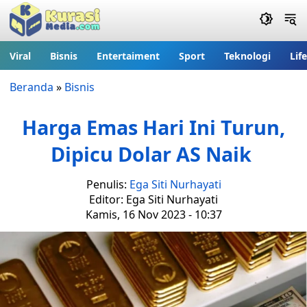
Viral
Bisnis
Entertaiment
Sport
Teknologi
Lif
Beranda
»
Bisnis
Harga Emas Hari Ini Turun,
Dipicu Dolar AS Naik
Penulis:
Ega Siti Nurhayati
Editor: Ega Siti Nurhayati
Kamis, 16 Nov 2023 - 10:37